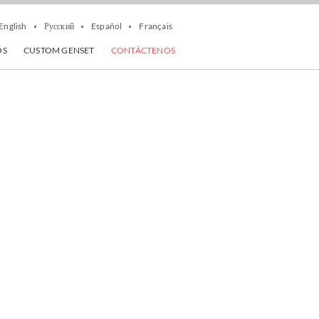
English
Русский
Español
Français
OS
CUSTOM GENSET
CONTÁCTENOS