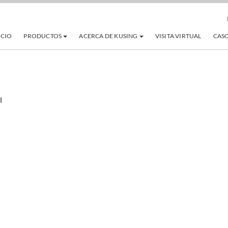
ICIO
PRODUCTOS
ACERCA DE KUSING
VISITA VIRTUAL
CAS
l