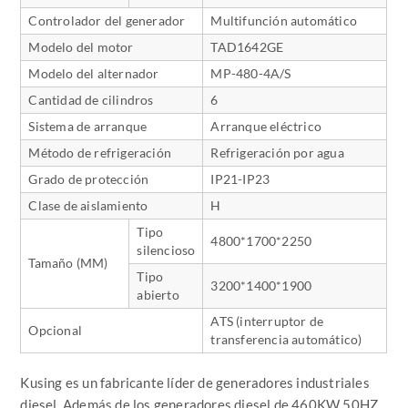
Controlador del generador
Multifunción automático
Modelo del motor
TAD1642GE
Modelo del alternador
MP-480-4A/S
Cantidad de cilindros
6
Sistema de arranque
Arranque eléctrico
Método de refrigeración
Refrigeración por agua
Grado de protección
IP21-IP23
Clase de aislamiento
H
Tipo
4800*1700*2250
silencioso
Tamaño
(MM)
Tipo
3200*1400*1900
abierto
ATS (
interruptor de
Opcional
transferencia automático
)
Kusing es un fabricante líder de generadores industriales
diesel. Además de los generadores diesel de 460KW 50HZ