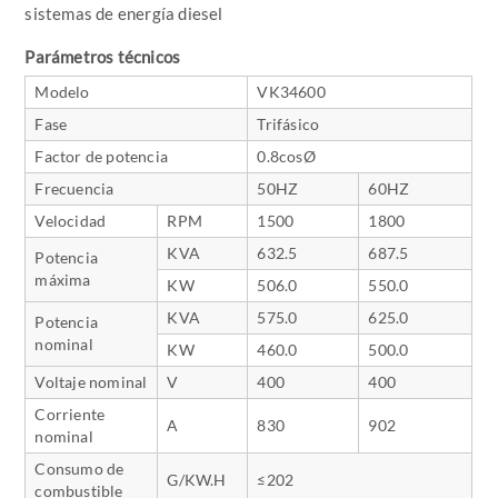
sistemas de energía diesel
Parámetros técnicos
Modelo
VK34600
Fase
Trifásico
Factor de potencia
0.8cosØ
Frecuencia
50HZ
60HZ
Velocidad
RPM
1500
1800
KVA
632.5
687.5
Potencia
máxima
KW
506.0
550.0
KVA
575.0
625.0
Potencia
nominal
KW
460.0
500.0
Voltaje nominal
V
400
400
Corriente
A
830
902
nominal
Consumo de
G/KW.H
≤202
combustible