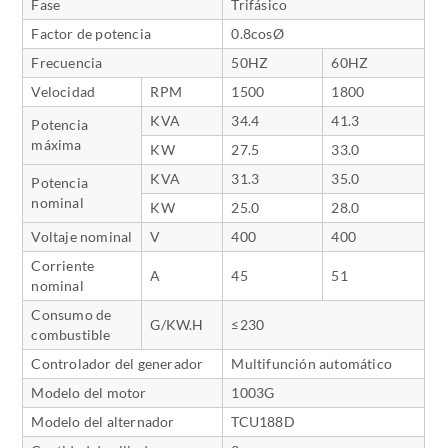
Fase
Trifásico
Factor de potencia
0.8cosØ
Frecuencia
50HZ
60HZ
Velocidad
RPM
1500
1800
KVA
34.4
41.3
Potencia
máxima
KW
27.5
33.0
KVA
31.3
35.0
Potencia
nominal
KW
25.0
28.0
Voltaje nominal
V
400
400
Corriente
A
45
51
nominal
Consumo de
G/KW.H
≤230
combustible
Controlador del generador
Multifunción automático
Modelo del motor
1003G
Modelo del alternador
TCU188D