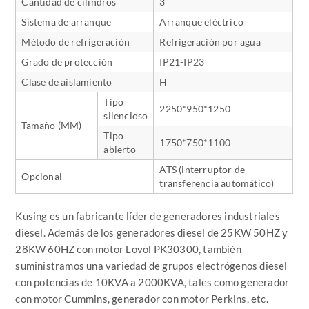
Cantidad de cilindros
3
Sistema de arranque
Arranque eléctrico
Método de refrigeración
Refrigeración por agua
Grado de protección
IP21-IP23
Clase de aislamiento
H
Tipo
2250*950*1250
silencioso
Tamaño
(MM)
Tipo
1750*750*1100
abierto
ATS (
interruptor de
Opcional
transferencia automático
)
Kusing es un fabricante líder de generadores industriales
diesel. Además de los generadores diesel de 25KW 50HZ y
28KW 60HZ con motor Lovol PK30300, también
suministramos una variedad de grupos electrógenos diesel
con potencias de 10KVA a 2000KVA, tales como generador
con motor Cummins, generador con motor Perkins, etc.