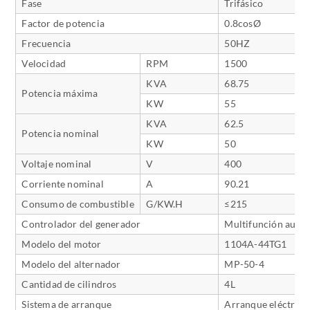
Fase
Trifásico
Factor de potencia
0.8cosØ
Frecuencia
50HZ
Velocidad
RPM
1500
KVA
68.75
Potencia máxima
KW
55
KVA
62.5
Potencia nominal
KW
50
Voltaje nominal
V
400
Corriente nominal
A
90.21
Consumo de combustible
G/KW.H
≤215
Controlador del generador
Multifunción auto
Modelo del motor
1104A-44TG1
Modelo del alternador
MP-50-4
Cantidad de cilindros
4L
Sistema de arranque
Arranque eléctrico