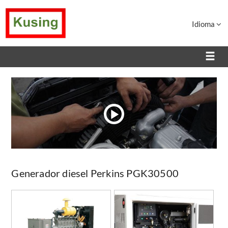
Idioma
Generador diesel Perkins PGK30500