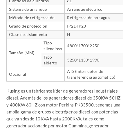
Cantidad de cilindros
6L
Sistema de arranque
Arranque eléctrico
Método de refrigeración
Refrigeración por agua
Grado de protección
IP21-IP23
Clase de aislamiento
H
Tipo
4800*1700*2250
silencioso
Tamaño
(MM)
Tipo
3250*1150*1990
abierto
ATS (
interruptor de
Opcional
transferencia automático
)
Kusing es un fabricante líder de generadores industriales
diesel. Además de los generadores diesel de 350KW 50HZ
y 400KW 60HZ con motor Perkins PK33500, tenemos una
amplia gama de grupos electrógenos diesel con potencias
que van desde 10KVA hasta 2000KVA, tales como
generador accionado por motor Cummins, generador