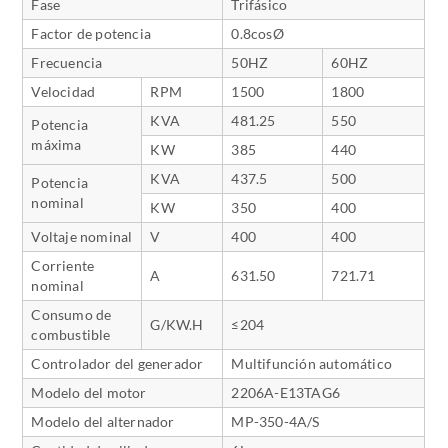
Fase
Trifásico
Factor de potencia
0.8cosØ
Frecuencia
50HZ
60HZ
Velocidad
RPM
1500
1800
KVA
481.25
550
Potencia
máxima
KW
385
440
KVA
437.5
500
Potencia
nominal
KW
350
400
Voltaje nominal
V
400
400
Corriente
A
631.50
721.71
nominal
Consumo de
G/KW.H
≤204
combustible
Controlador del generador
Multifunción automático
Modelo del motor
2206A-E13TAG6
Modelo del alternador
MP-350-4A/S