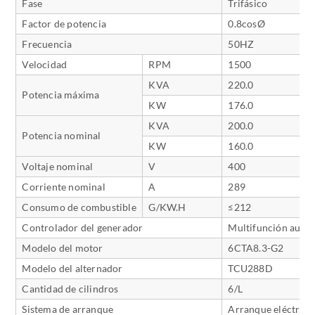
Fase
Trifásico
Factor de potencia
0.8cosØ
Frecuencia
50HZ
Velocidad
RPM
1500
KVA
220.0
Potencia máxima
KW
176.0
KVA
200.0
Potencia nominal
KW
160.0
Voltaje nominal
V
400
Corriente nominal
A
289
Consumo de combustible
G/KW.H
≤212
Controlador del generador
Multifunción auto
Modelo del motor
6CTA8.3-G2
Modelo del alternador
TCU288D
Cantidad de cilindros
6/L
Sistema de arranque
Arranque eléctrico