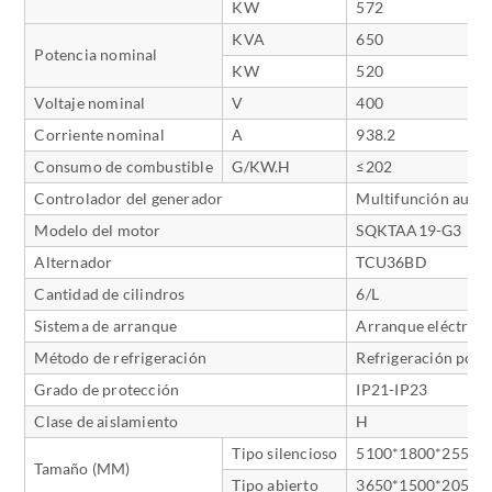
KW
572
KVA
650
Potencia nominal
KW
520
Voltaje nominal
V
400
Corriente nominal
A
938.2
Consumo de combustible
G/KW.H
≤202
Controlador del generador
Multifunción auto
Modelo del motor
SQKTAA19-G3
Alternador
TCU36BD
Cantidad de cilindros
6/L
Sistema de arranque
Arranque eléctrico
Método de refrigeración
Refrigeración por 
Grado de protección
IP21-IP23
Clase de aislamiento
H
Tipo silencioso
5100*1800*2550
Tamaño (MM)
Tipo abierto
3650*1500*2050