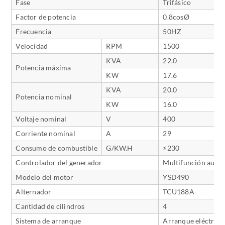
Fase
Trifásico
Factor de potencia
0.8cosØ
Frecuencia
50HZ
Velocidad
RPM
1500
KVA
22.0
Potencia máxima
KW
17.6
KVA
20.0
Potencia nominal
KW
16.0
Voltaje nominal
V
400
Corriente nominal
A
29
Consumo de combustible
G/KW.H
≤230
Controlador del generador
Multifunción auto
Modelo del motor
YSD490
Alternador
TCU188A
Cantidad de cilindros
4
Sistema de arranque
Arranque eléctrico