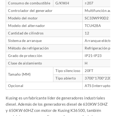
Consumo de combustible
G/KW.H
≤207
Controlador del generador
Multifunción auto
Modelo del motor
SC33W990D2
Modelo del alternador
TCU428A
Cantidad de cilindros
12
Sistema de arranque
Arranque eléctric
Método de refrigeración
Refrigeración por 
Grado de protección
IP21-IP23
Clase de aislamiento
H
Tipo silencioso
20FT
Tamaño (MM)
Tipo abierto
3700*1700*2200
Opcional
ATS (interruptor d
Kusing es un fabricante líder de generadores industriales
diesel. Además de los generadores diesel de 630KW 50HZ
y 650KW 60HZ con motor de Kusing K36500, también