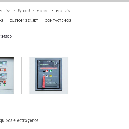
English
Русский
Español
Français
OS
CUSTOM GENSET
CONTÁCTENOS
 K34500
equipos electrógenos