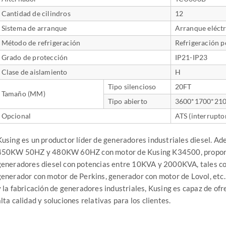
Cantidad de cilindros
12
Sistema de arranque
Arranque eléctr
Método de refrigeración
Refrigeración p
Grado de protección
IP21-IP23
Clase de aislamiento
H
Tipo silencioso
20FT
Tamaño (MM)
Tipo abierto
3600*1700*21
Opcional
ATS (interrupto
Kusing es un productor líder de generadores industriales diesel. Ad
450KW 50HZ y 480KW 60HZ con motor de Kusing K34500, proporc
generadores diesel con potencias entre 10KVA y 2000KVA, tales 
generador con motor de Perkins, generador con motor de Lovol, etc.
y la fabricación de generadores industriales, Kusing es capaz de ofr
lta calidad y soluciones relativas para los clientes.