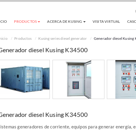
ICIO
PRODUCTOS
ACERCA DE KUSING
VISITA VIRTUAL
CAS
nicio
Productos
Kusing series diesel generator
Generador diesel Kusing
Generador diesel Kusing K34500
Generador diesel Kusing K34500
sistemas generadores de corriente, equipos para generar energía, 