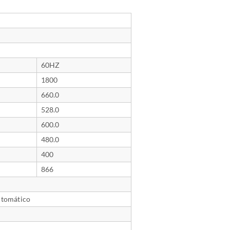
60HZ
1800
660.0
528.0
600.0
480.0
400
866
utomático