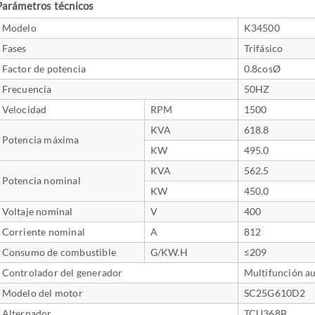
Parámetros técnicos
Modelo
K34500
Fases
Trifásico
Factor de potencia
0.8cosØ
Frecuencia
50HZ
Velocidad
RPM
1500
KVA
618.8
Potencia máxima
KW
495.0
KVA
562.5
Potencia nominal
KW
450.0
Voltaje nominal
V
400
Corriente nominal
A
812
Consumo de combustible
G/KW.H
≤209
Controlador del generador
Multifunción a
Modelo del motor
SC25G610D2
Alternador
TCU368B